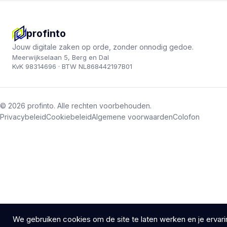
profinto
Jouw digitale zaken op orde, zonder onnodig gedoe.
Meerwijkselaan 5, Berg en Dal
KvK 98314696 · BTW NL868442197B01
© 2026 profinto. Alle rechten voorbehouden.
Privacybeleid
Cookiebeleid
Algemene voorwaarden
Colofon
We gebruiken cookies om de site te laten werken en je ervari