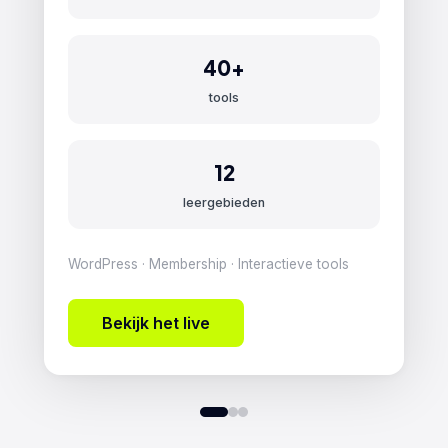
motoren
producten
40+
60+
365
tools
merken
dagen historie
12
9
Stripe
talen
betalingen
leergebieden
WordPress · WooCommerce · Zoeken op
Custom WordPress theme · Dashboard · Stripe
WordPress · Membership · Interactieve tools
kenteken
integratie
Bekijk het live
Bekijk het live
Bekijk het live