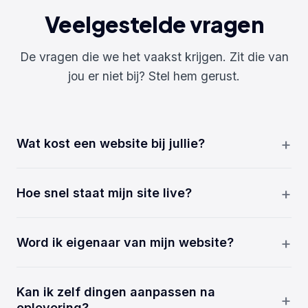
Veelgestelde vragen
De vragen die we het vaakst krijgen. Zit die van
jou er niet bij? Stel hem gerust.
Wat kost een website bij jullie?
Dat hangt af van wat je nodig hebt. De meeste
projecten liggen tussen de €990 en €2980, en de
Hoe snel staat mijn site live?
rest bespreken we vooraf. Je weet altijd wat je
Meestal binnen een week. Een Core-site staat er in 5
betaalt voordat we beginnen.
tot 7 werkdagen; grotere projecten iets langer. De
Word ik eigenaar van mijn website?
planning spreken we vooraf met je af.
Ja. De site, de domeinnaam en de inhoud zijn van
jou. Je zit niet aan ons vast om er iets aan te
Kan ik zelf dingen aanpassen na
veranderen.
oplevering?