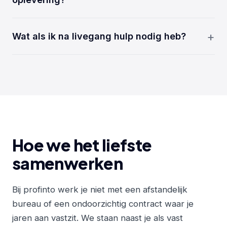
Ja. We bouwen in WordPress en laten je bij
oplevering zien hoe alles werkt. Wil je het liever uit
Wat als ik na livegang hulp nodig heb?
handen geven? Dan doen wij het onderhoud voor je.
We blijven bereikbaar. Met een onderhoudspakket
houden we je site up-to-date, veilig en online. Losse
vragen pak je gewoon met ons op.
Hoe we het liefste
samenwerken
Bij profinto werk je niet met een afstandelijk
bureau of een ondoorzichtig contract waar je
jaren aan vastzit. We staan naast je als vast