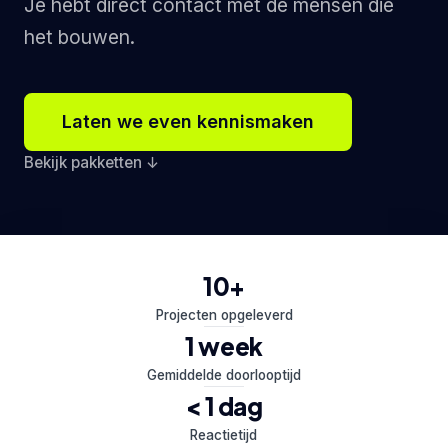
Je hebt direct contact met de mensen die
het bouwen.
Laten we even kennismaken
Bekijk pakketten
↓
10+
Projecten opgeleverd
1 week
Gemiddelde doorlooptijd
< 1 dag
Reactietijd