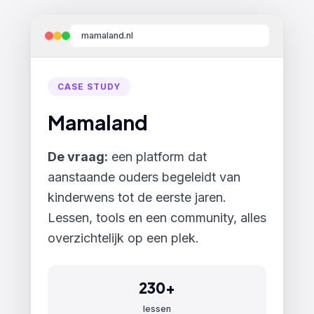
mamaland.nl
CASE STUDY
jonkerhuissen.com
producttickler.nl
Mamaland
CASE STUDY
CASE STUDY
De vraag:
een platform dat
Jonker-Huissen
ProductTickler
aanstaande ouders begeleidt van
kinderwens tot de eerste jaren.
De vraag:
een webshop voor auto-
De vraag:
een dashboard waarmee
onderdelen waar klanten op kenteken
bol.com verkopers winstgevende
Lessen, tools en een community, alles
direct de juiste motor of
producten vinden. Grey spots
overzichtelijk op een plek.
versnellingsbak vinden, uit een
opsporen, marges checken, kansen
voorraad van duizenden.
zien voordat de concurrent dat doet.
230+
5.000+
421.000+
lessen